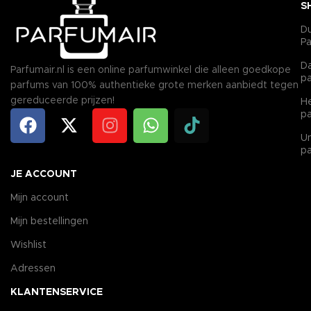
S
D
P
D
Parfumair.nl is een online parfumwinkel die alleen goedkope
p
parfums van 100% authentieke grote merken aanbiedt tegen
gereduceerde prijzen!
H
p
Un
p
JE ACCOUNT
Mijn account
Mijn bestellingen
Wishlist
Adressen
KLANTENSERVICE