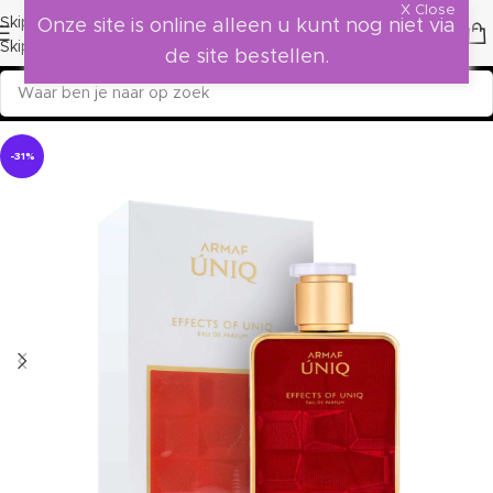
X Close
Skip to navigation
Onze site is online alleen u kunt nog niet via
Skip to main content
de site bestellen.
-31%