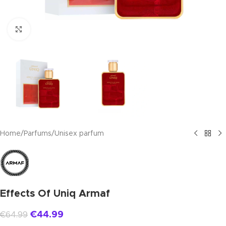
Click to enlarge
Home
/
Parfums
/
Unisex parfum
Effects Of Uniq Armaf
€
44.99
€
64.99