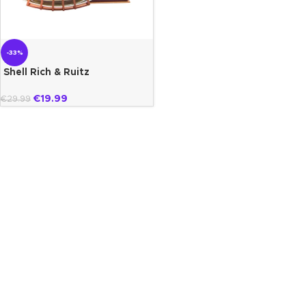
-33%
Shell Rich & Ruitz
€
19.99
€
29.99