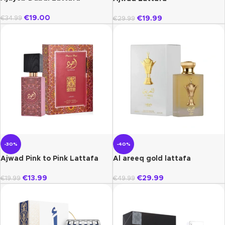
€
19.00
€
19.99
€
34.99
€
29.99
-30%
-40%
Ajwad Pink to Pink Lattafa
Al areeq gold lattafa
€
13.99
€
29.99
€
19.99
€
49.99