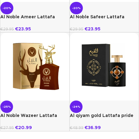
-20%
-20%
Al Noble Ameer Lattafa
Al Noble Safeer Lattafa
€
23.95
€
23.95
€
29.95
€
29.95
-25%
-24%
Al Noble Wazeer Lattafa
Al qiyam gold Lattafa pride
€
20.99
€
36.99
€
27.95
€
48.99