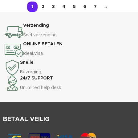
1
2
3
4
5
6
7
→
Verzending
Snel verzending
ONLINE BETALEN
Ideal,Visa..
Snelle
Bezorging
24/7 SUPPORT
Unlimited help desk
BETAAL VEILIG