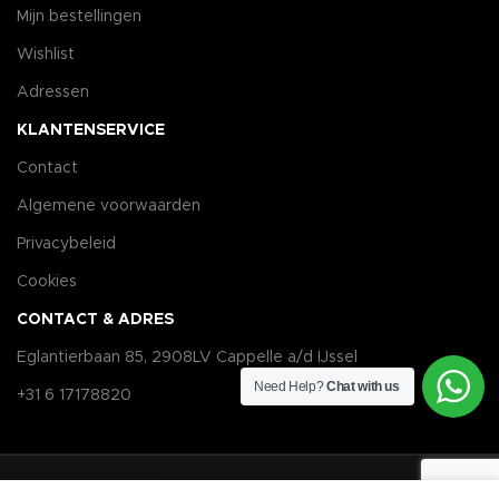
Mijn bestellingen
Wishlist
Adressen
KLANTENSERVICE
Contact
Algemene voorwaarden
Privacybeleid
Cookies
CONTACT & ADRES
Eglantierbaan 85, 2908LV Cappelle a/d IJssel
Need Help?
Chat with us
+31 6 17178820
Parfumair
Copyright
© 2025 All Rights Reserved.