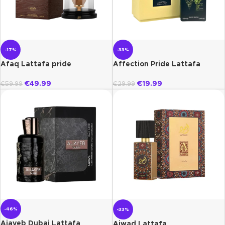
-17%
-33%
Afaq Lattafa pride
Affection Pride Lattafa
€
49.99
€
19.99
€
59.99
€
29.99
-46%
-33%
Ajayeb Dubai Lattafa
Ajwad Lattafa