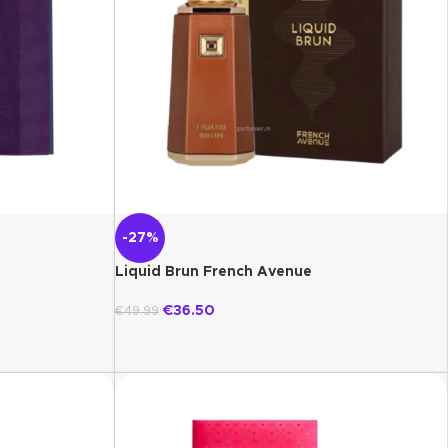
-27%
Liquid Brun French Avenue
€
36.50
€
49.99