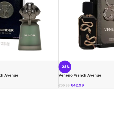
-28%
ch Avenue
Veneno French Avenue
€
42.99
€
59.99