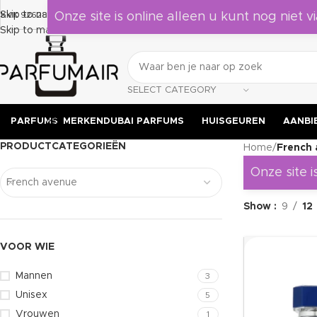
Laat je verrassen door deze geuren, leuk om als cadeau te geven aan jezel
Skip to navigation
KVK 92628524
Onze site is online alleen u kunt nog niet vi
Skip to main content
SELECT CATEGORY
PARFUMS
MERKEN
DUBAI PARFUMS
HUISGEUREN
AANBI
PRODUCTCATEGORIEËN
Home
/
French
Onze site i
French avenue
Show
9
12
VOOR WIE
Mannen
3
Unisex
5
Vrouwen
1