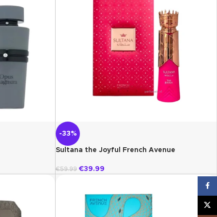
-33%
e
Sultana the Joyful French Avenue
€
39.99
€
59.99
Face
X