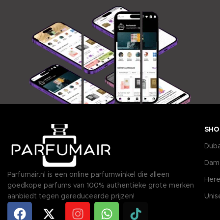
SHO
Duba
Dam
Parfumair.nl is een online parfumwinkel die alleen
Here
goedkope parfums van 100% authentieke grote merken
aanbiedt tegen gereduceerde prijzen!
Unis