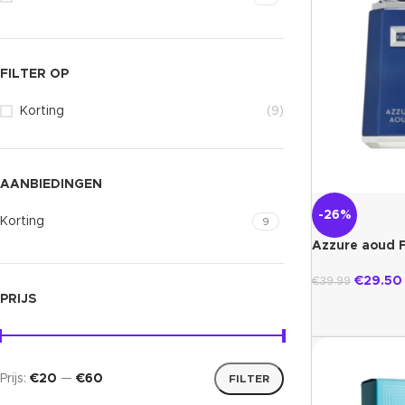
FILTER OP
Korting
(9)
AANBIEDINGEN
-26%
Korting
9
Azzure aoud 
€
29.50
€
39.99
PRIJS
Prijs:
€20
—
€60
FILTER