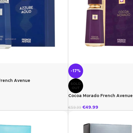
-17%
French Avenue
SOLD
OUT
Cocoa Morado French Avenue
€
49.99
€
59.99