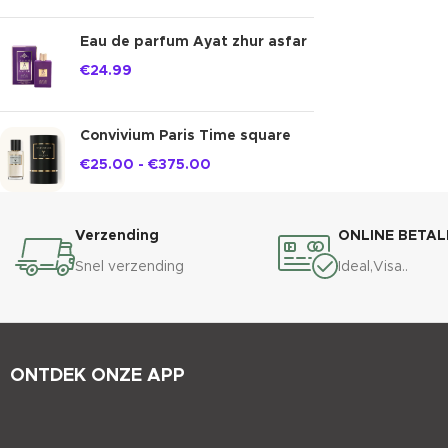
Eau de parfum Ayat zhur asfar
€
24.99
Convivium Paris Time square
€
25.00
-
€
375.00
Verzending
ONLINE BETAL
Snel verzending
Ideal,Visa..
ONTDEK ONZE APP