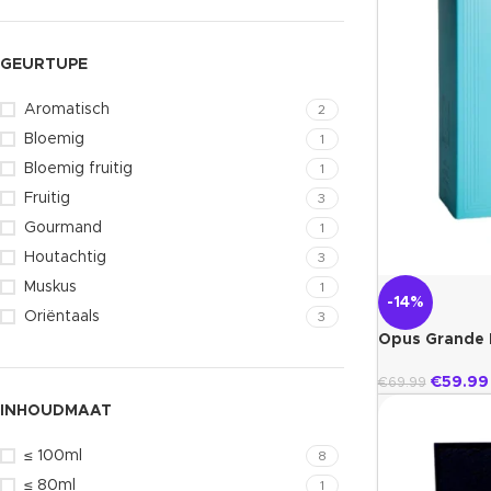
GEURTUPE
Aromatisch
2
Bloemig
1
Bloemig fruitig
1
Fruitig
3
Gourmand
1
Houtachtig
3
Muskus
1
-14%
Oriëntaals
3
Opus Grande 
€
59.99
€
69.99
INHOUDMAAT
≤ 100ml
8
≤ 80ml
1