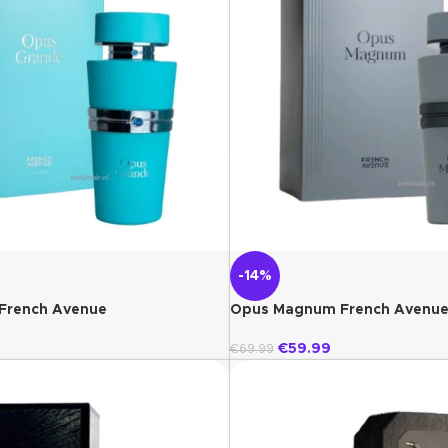
-14%
French Avenue
Opus Magnum French Avenu
€
59.99
€
69.99