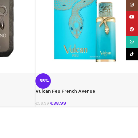
Inst
YouT
Pinte
What
TikT
-35%
Vulcan Feu French Avenue
€
38.99
€
59.99