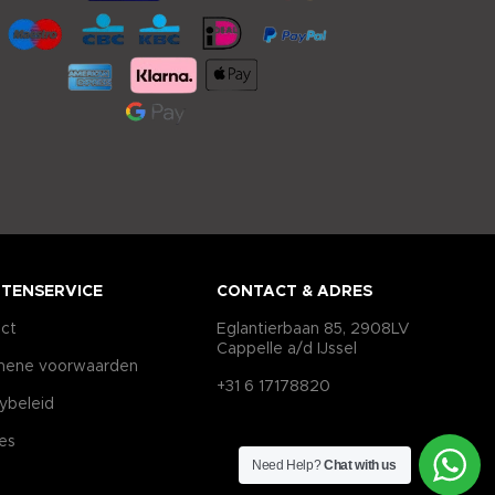
TENSERVICE
CONTACT & ADRES
ct
Eglantierbaan 85, 2908LV
Cappelle a/d IJssel
mene voorwaarden
+31 6 17178820
cybeleid
es
Need Help?
Chat with us