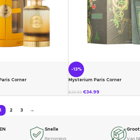
-13%
aris Corner
Mysterium Paris Corner
€
34.99
€
39.99
1
2
3
→
EN
Snelle
Groot
Bezorging
Van N