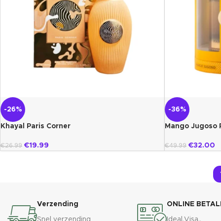
-26%
-36%
Khayal Paris Corner
Mango Jugoso P
€
19.99
€
32.00
€
26.99
€
49.99
Verzending
ONLINE BETAL
Snel verzending
Ideal,Visa..