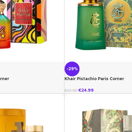
-29%
orner
Khair Pistachio Paris Corner
€
24.99
€
34.99