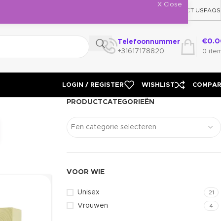
X Close
NEWSLETTER
CONTACT US
FAQS
€
0.0
Telefoonnummer
+31617178820
0
ite
LOGIN / REGISTER
WISHLIST
COMPA
PRODUCTCATEGORIEËN
Een categorie selecteren
VOOR WIE
Unisex
21
Vrouwen
4