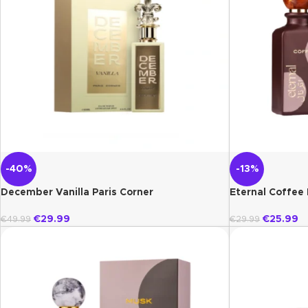
-40%
-13%
December Vanilla Paris Corner
Eternal Coffee 
€
29.99
€
25.99
€
49.99
€
29.99