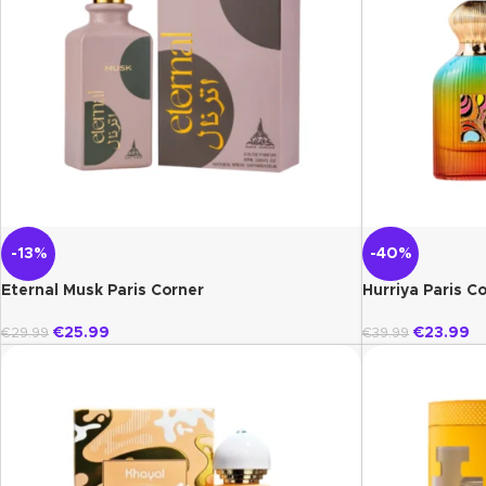
-13%
-40%
Eternal Musk Paris Corner
Hurriya Paris C
€
25.99
€
23.99
€
29.99
€
39.99