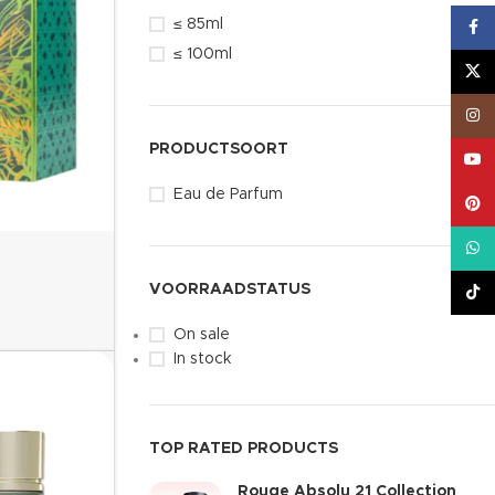
≤ 85ml
4
Face
≤ 100ml
21
X
Inst
PRODUCTSOORT
YouT
Eau de Parfum
25
Pinte
What
VOORRAADSTATUS
TikT
On sale
In stock
TOP RATED PRODUCTS
Rouge Absolu 21 Collection