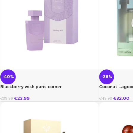
-40%
-36%
Blackberry wish paris corner
Coconut Lagoon
€
23.99
€
32.00
€
39.99
€
49.99