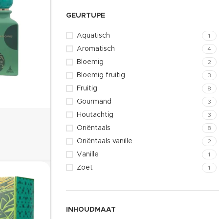
GEURTUPE
Aquatisch
1
Aromatisch
4
Bloemig
2
Bloemig fruitig
3
Fruitig
8
Gourmand
3
Houtachtig
3
Oriëntaals
8
Oriëntaals vanille
2
Vanille
1
Zoet
1
INHOUDMAAT