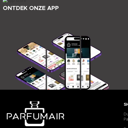
ONTDEK ONZE APP
S
D
P