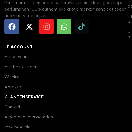
D
Parfumair.nl is een online parfumwinkel die alleen goedkope
p
parfums van 100% authentieke grote merken aanbiedt tegen
gereduceerde prijzen!
H
p
Un
p
JE ACCOUNT
Mijn account
Mijn bestellingen
Wishlist
Adressen
KLANTENSERVICE
Contact
Algemene voorwaarden
Privacybeleid