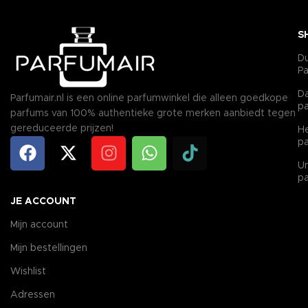
S
D
P
D
Parfumair.nl is een online parfumwinkel die alleen goedkope
p
parfums van 100% authentieke grote merken aanbiedt tegen
gereduceerde prijzen!
H
p
Un
p
JE ACCOUNT
Mijn account
Mijn bestellingen
Wishlist
Adressen