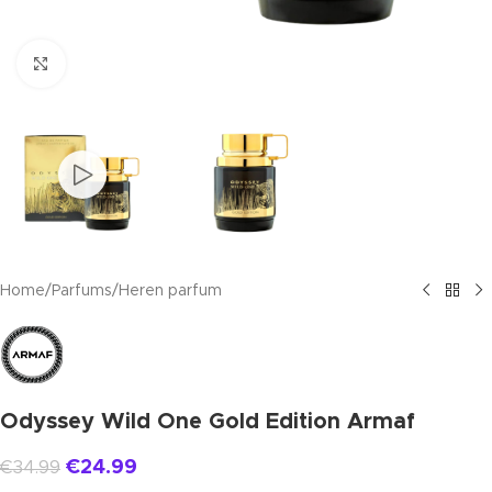
Click to enlarge
Home
/
Parfums
/
Heren parfum
Odyssey Wild One Gold Edition Armaf
€
24.99
€
34.99