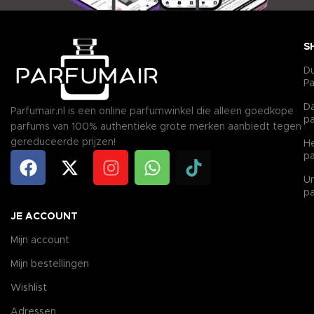
S
D
P
D
Parfumair.nl is een online parfumwinkel die alleen goedkope
p
parfums van 100% authentieke grote merken aanbiedt tegen
gereduceerde prijzen!
H
p
Un
p
JE ACCOUNT
Mijn account
Mijn bestellingen
Wishlist
Adressen