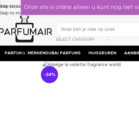
 je verrassen door deze geuren, leuk om als cadeau te geven aan jezelf of
Skip to navigation
KVK 92628524
Onze site is online alleen u kunt nog niet vi
Skip to main content
SELECT CATEGORY
PARFUMS
MERKEN
DUBAI PARFUMS
HUISGEUREN
AANBI
Click to enlarge
-34%