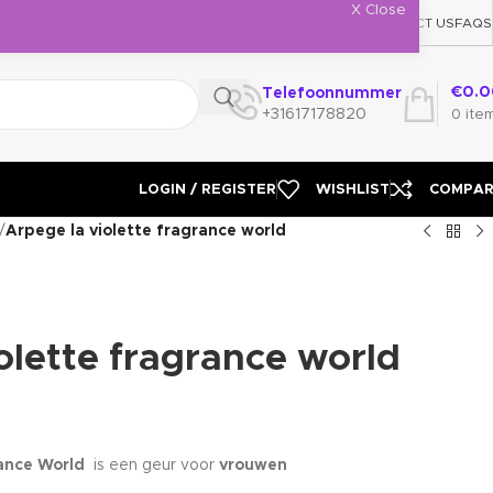
X Close
NEWSLETTER
CONTACT US
FAQS
€
0.0
Telefoonnummer
+31617178820
0
ite
LOGIN / REGISTER
WISHLIST
COMPA
/
Arpege la violette fragrance world
olette fragrance world
ance World
is een geur voor
vrouwen