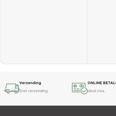
MERK
Flowers 
EAN
6290360
Verzending
ONLINE BETAL
Snel verzending
Ideal,Visa..