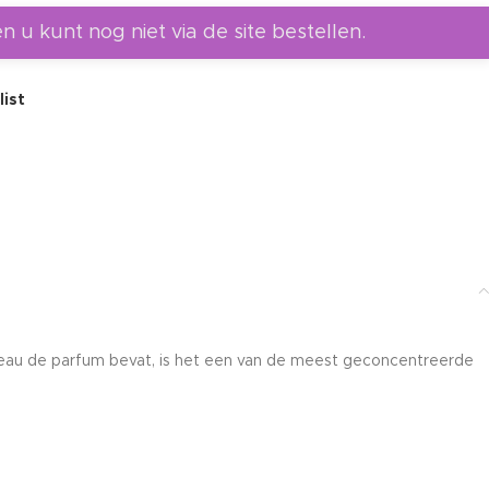
en u kunt nog niet via de site bestellen.
list
 eau de parfum bevat, is het een van de meest geconcentreerde