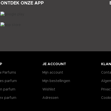
ONTDEK ONZE APP
P
JE ACCOUNT
KLAN
i Parfums
Mijn account
Conta
es parfum
Mijn bestellingen
Alge
n parfum
Wishlist
Priva
ex parfum
Adressen
Cooki