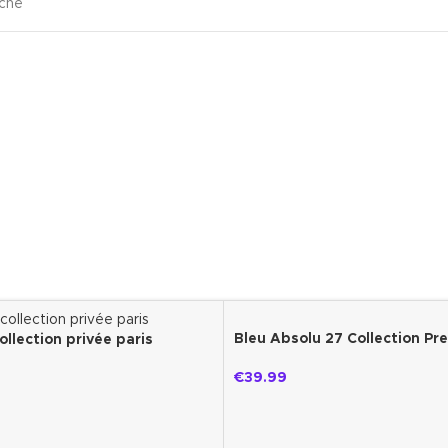
che
a,Siciliaanse citroen,Chinese osmanthus
ring, Siciliaanse citroen, Chinese osmanthus voor frisheid en vitali
arfum
hee,Witte ceder,Muskus,Amber
hee, witte ceder, muskus en amber voor een complete en verfijn
Bleu Absolu 27 Collection Pr
ollection privée paris
€
39.99
gen,Pioen
gen en pioenroos zorgen voor een rijke en sensuele toets