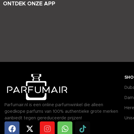
ONTDEK ONZE APP
SHO
Duba
Dam
Parfumair.nl is een online parfumwinkel die alleen
Here
goedkope parfums van 100% authentieke grote merken
aanbiedt tegen gereduceerde prijzen!
Unis