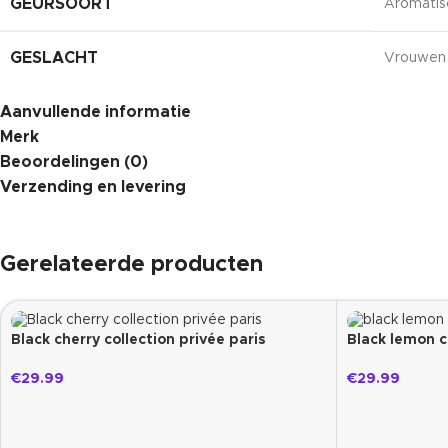
GEURSOORT
Aromatis
GESLACHT
Vrouwen
Aanvullende informatie
AANTAL STUKS IN VERPAKKING
1 stuk(s)
Merk
Beoordelingen (0)
Groen lil
TOPNOTEN
Groene se
Verzending en levering
TYPE PRODUCT
Eau de p
Gerelateerde producten
Groene t
BASISNOTEN
Groene t
Black cherry collection privée paris
Black lemon c
INHOUD
100 ml
€
29.99
€
29.99
Blauwere
HARTNOTEN
Blauwere