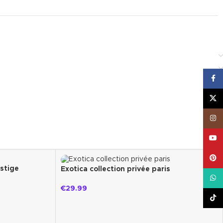
Face
teit
X
Inst
YouT
de aromatische compositie
Pinte
estige
Exotica collection privée paris
What
€
29.99
TikT