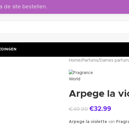
 iemand anders
a de site bestellen.
EDINGEN
Home
/
Parfums
/
Dames parfum
Arpege la vi
€
32.99
€
49.99
Arpege la violette
van
Fragr