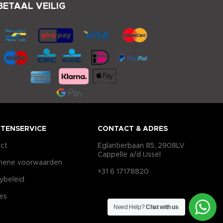
BETAAL VEILIG
TENSERVICE
CONTACT & ADRES
ct
Eglantierbaan 85, 2908LV
Cappelle a/d IJssel
mene voorwaarden
+31 6 17178820
cybeleid
es
Need Help?
Chat with us