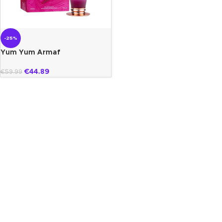
-25%
Yum Yum Armaf
€
44.89
€
59.99