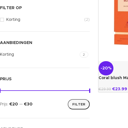
FILTER OP
Korting
(2)
AANBIEDINGEN
Korting
2
-20%
Coral blush M
PRIJS
€
23.99
€
29.99
Prijs:
€20
—
€30
FILTER