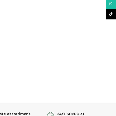
What
TikT
ste assortiment
24/7 SUPPORT