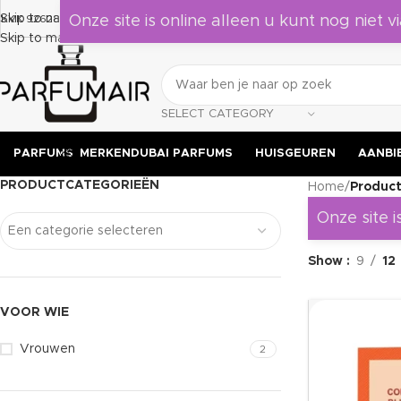
Laat je verrassen door deze geuren, leuk om als cadeau te geven 
Skip to navigation
KVK 92628524
Onze site is online alleen u kunt nog niet vi
Skip to main content
SELECT CATEGORY
PARFUMS
MERKEN
DUBAI PARFUMS
HUISGEUREN
AANBI
PRODUCTCATEGORIEËN
Home
/
Produc
Onze site i
Een categorie selecteren
Show
9
12
VOOR WIE
Vrouwen
2