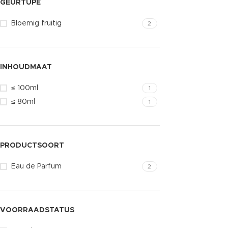
GEURTUPE
Bloemig fruitig
2
INHOUDMAAT
≤ 100ml
1
≤ 80ml
1
PRODUCTSOORT
Eau de Parfum
2
VOORRAADSTATUS