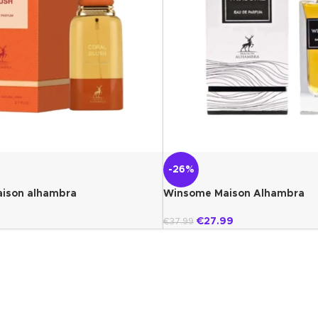
-26%
aison alhambra
Winsome Maison Alhambra
€
27.99
€
37.99