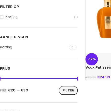
FILTER OP
Korting
(1)
AANBIEDINGEN
Korting
1
-17%
Voux Patisser
PRIJS
€
24.99
€
29.99
Prijs:
€20
—
€30
FILTER