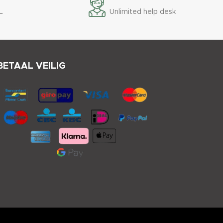
L
Unlimited help desk
BETAAL VEILIG