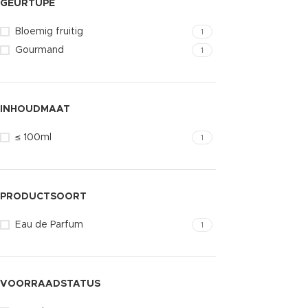
GEURTUPE
Bloemig fruitig
1
Gourmand
1
INHOUDMAAT
≤ 100ml
1
PRODUCTSOORT
Eau de Parfum
1
VOORRAADSTATUS