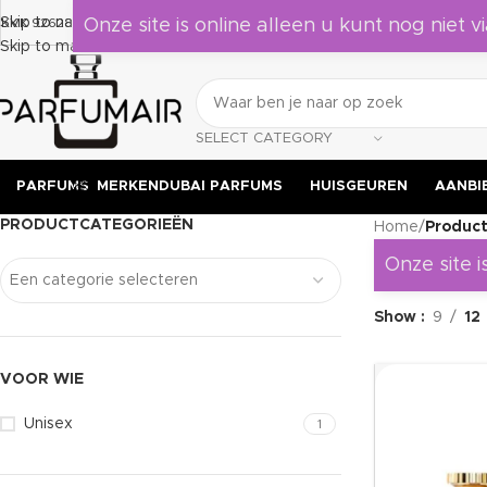
Laat je verrassen door deze geuren, leuk om als cadeau te geven aa
Skip to navigation
KVK 92628524
Onze site is online alleen u kunt nog niet vi
Skip to main content
SELECT CATEGORY
PARFUMS
MERKEN
DUBAI PARFUMS
HUISGEUREN
AANBI
PRODUCTCATEGORIEËN
Home
/
Product
Onze site i
Een categorie selecteren
Show
9
12
VOOR WIE
Unisex
1