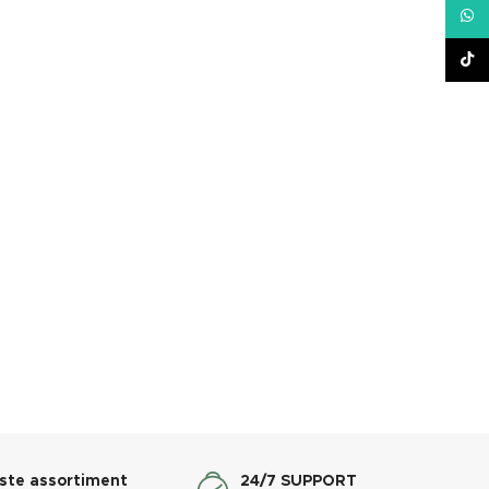
What
TikT
ste assortiment
24/7 SUPPORT