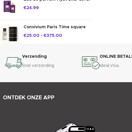
€
24.99
Convivium Paris Time square
€
25.00
-
€
375.00
Verzending
ONLINE BETAL
Snel verzending
Ideal,Visa..
ONTDEK ONZE APP