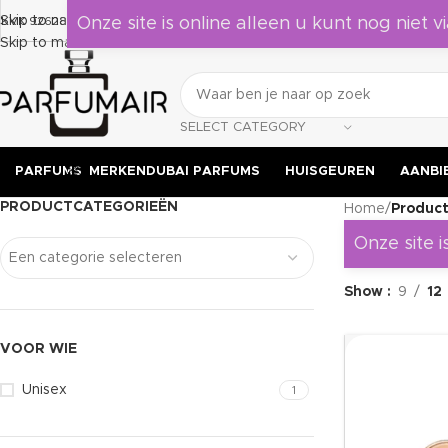
Laat je verrassen door deze geuren, leuk om als cadeau te geven a
Skip to navigation
KVK 92628524
Onze site is online alleen u kunt nog niet vi
Skip to main content
SELECT CATEGORY
PARFUMS
MERKEN
DUBAI PARFUMS
HUISGEUREN
AANBI
PRODUCTCATEGORIEËN
Home
/
Product
Onze site i
Een categorie selecteren
Show
9
12
VOOR WIE
Unisex
1