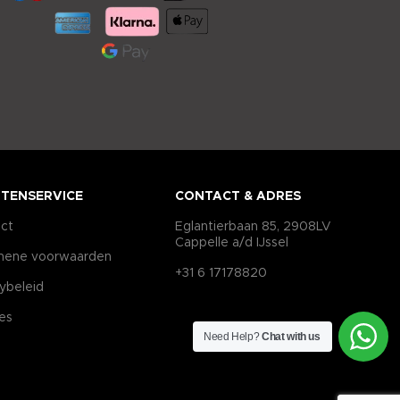
TENSERVICE
CONTACT & ADRES
ct
Eglantierbaan 85, 2908LV
Cappelle a/d IJssel
mene voorwaarden
+31 6 17178820
cybeleid
es
Need Help?
Chat with us