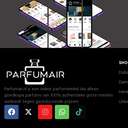
SHO
Duba
Dam
Parfumair.nl is een online parfumwinkel die alleen
Here
goedkope parfums van 100% authentieke grote merken
aanbiedt tegen gereduceerde prijzen!
Unis