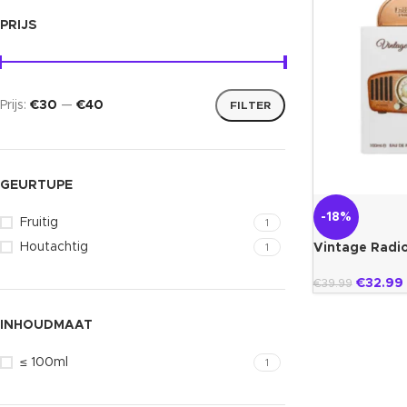
PRIJS
Prijs:
€30
—
€40
FILTER
GEURTUPE
-18%
Fruitig
1
Houtachtig
Vintage Radio
1
€
32.99
€
39.99
INHOUDMAAT
≤ 100ml
1