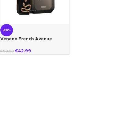
-28%
Veneno French Avenue
€
42.99
€
59.99