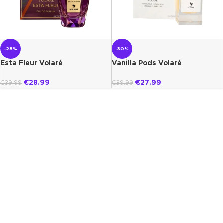
-28%
-30%
Esta Fleur Volaré
Vanilla Pods Volaré
€
28.99
€
27.99
€
39.99
€
39.99