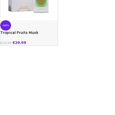
-20%
Tropical Fruits Musk
Collection Gulf Orchid
€
39.99
€
49.99