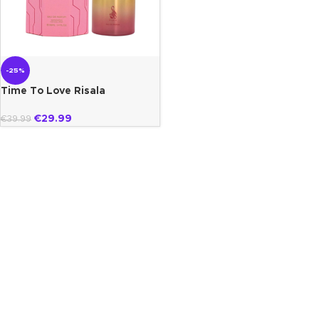
-25%
Time To Love Risala
€
29.99
€
39.99