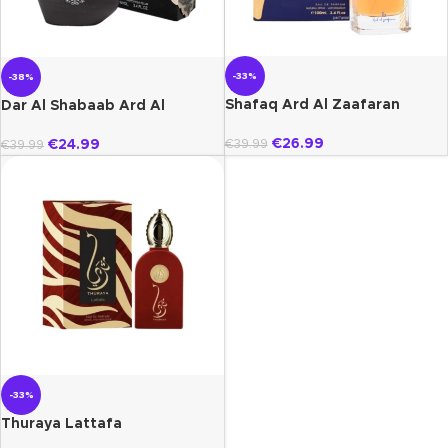
-33%
-38%
Shafaq Ard Al Zaafaran
Dar Al Shabaab Ard Al
Zaafaran
€
26.99
€
39.99
€
24.99
€
39.99
-33%
Thuraya Lattafa