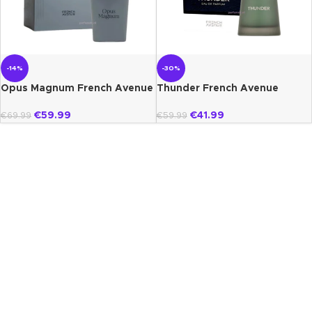
-14%
-30%
Opus Magnum French Avenue
Thunder French Avenue
€
59.99
€
41.99
€
69.99
€
59.99