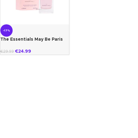
-17%
The Essentials May Be Paris
Bleu
€
24.99
€
29.99