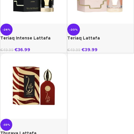
-26%
-20%
Teriaq Intense Lattafa
Teriaq Lattafa
€
36.99
€
39.99
€
49.99
€
49.99
-33%
Thuraya Lattafa