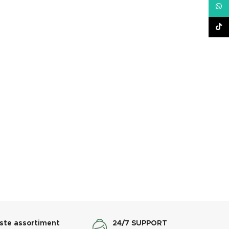
What
TikT
ste assortiment
24/7 SUPPORT