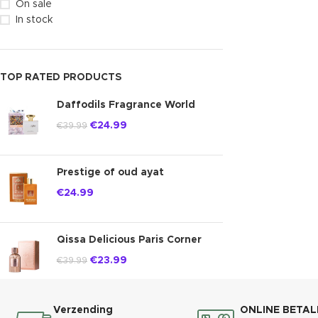
On sale
In stock
TOP RATED PRODUCTS
Daffodils Fragrance World
€
24.99
€
39.99
Prestige of oud ayat
€
24.99
Qissa Delicious Paris Corner
€
23.99
€
39.99
Verzending
ONLINE BETAL