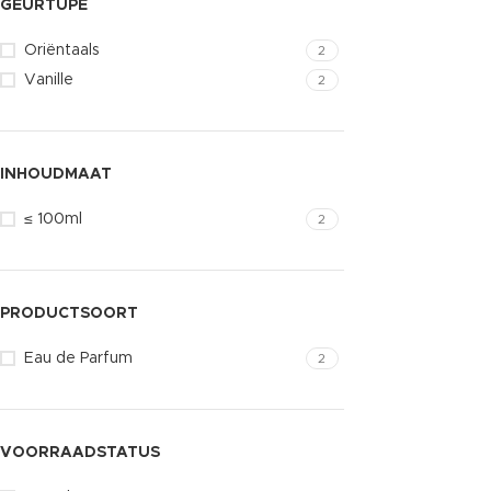
GEURTUPE
Oriëntaals
2
Vanille
2
INHOUDMAAT
≤ 100ml
2
PRODUCTSOORT
Eau de Parfum
2
VOORRAADSTATUS