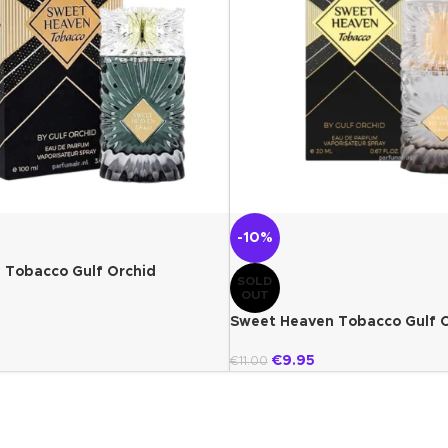
-10%
 Tobacco Gulf Orchid
SOLD
OUT
Sweet Heaven Tobacco Gulf O
€
9.95
€
11.00