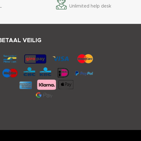
L
Unlimited help desk
BETAAL VEILIG