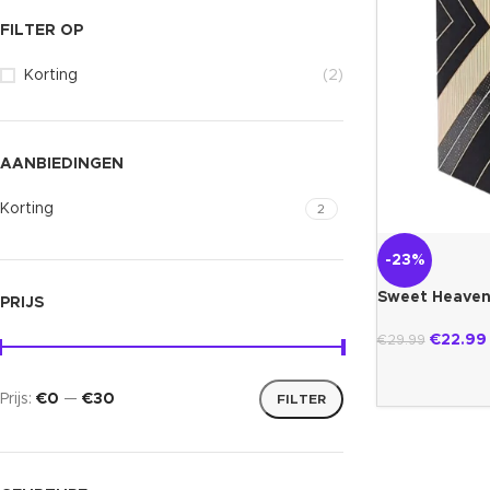
FILTER OP
Korting
(2)
AANBIEDINGEN
Korting
2
-23%
Sweet Heaven
PRIJS
€
22.99
€
29.99
Prijs:
€0
—
€30
FILTER