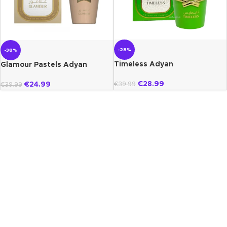
-28%
-38%
Timeless Adyan
Glamour Pastels Adyan
€
28.99
€
24.99
€
39.99
€
39.99