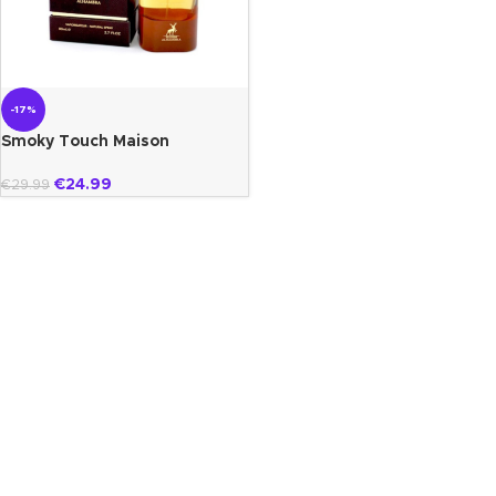
-17%
Smoky Touch Maison
alhambra
€
24.99
€
29.99