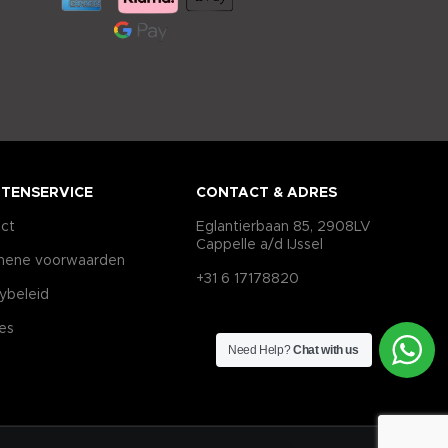
TENSERVICE
CONTACT & ADRES
ct
Eglantierbaan 85, 2908LV
Cappelle a/d IJssel
mene voorwaarden
+31 6 17178820
cybeleid
es
Need Help?
Chat with us