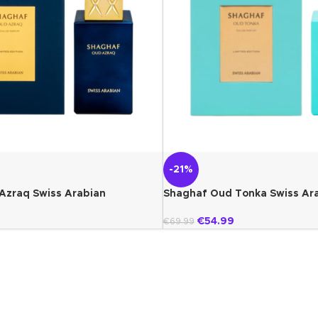
-21%
Azraq Swiss Arabian
Shaghaf Oud Tonka Swiss Ar
€
54.99
€
69.99