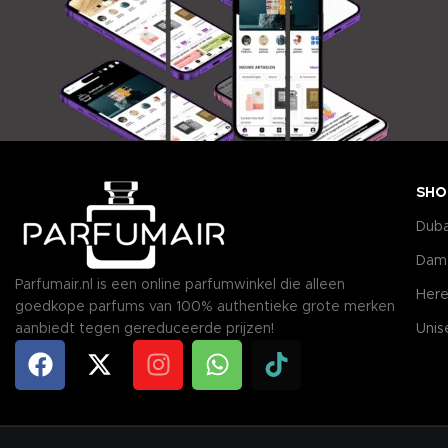
SHO
Duba
Dam
Parfumair.nl is een online parfumwinkel die alleen
Here
goedkope parfums van 100% authentieke grote merken
aanbiedt tegen gereduceerde prijzen!
Unis