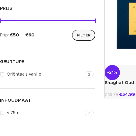
PRIJS
Prijs:
€50
—
€60
FILTER
GEURTUPE
-21%
Oriëntaals vanille
2
Shaghaf Oud 
€
54.99
€
69.99
INHOUDMAAT
≤ 75ml
2