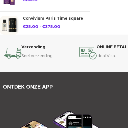
€
24.99
Convivium Paris Time square
€
25.00
-
€
375.00
Verzending
ONLINE BETAL
Snel verzending
Ideal,Visa..
ONTDEK ONZE APP