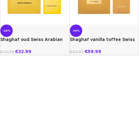
-23%
-14%
Shaghaf oud Swiss Arabian
Shaghaf vanilla toffee Swiss
arabian
€
32.99
€
59.99
€
42.99
€
69.99