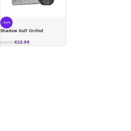
-20%
Shadow Gulf Orchid
€
23.99
€
29.99