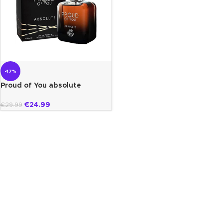
-17%
Proud of You absolute
Fragrance World
€
24.99
€
29.99