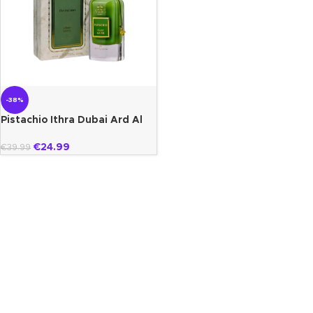
-38%
Pistachio Ithra Dubai Ard Al
Zaafaran
€
24.99
€
39.99