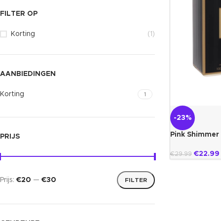
FILTER OP
Korting
(1)
AANBIEDINGEN
Korting
1
-23%
Pink Shimmer
PRIJS
€
22.99
€
29.99
Prijs:
€20
—
€30
FILTER