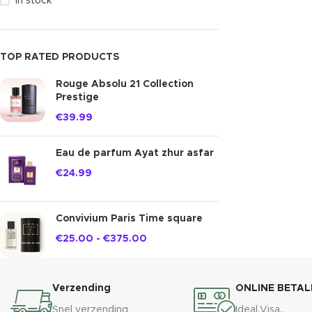
In stock
TOP RATED PRODUCTS
Rouge Absolu 21 Collection
Prestige
€
39.99
Eau de parfum Ayat zhur asfar
€
24.99
Convivium Paris Time square
€
25.00
-
€
375.00
Verzending
ONLINE BETAL
Snel verzending
Ideal,Visa..