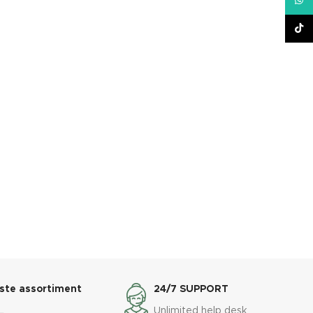
What
TikT
ste assortiment
24/7 SUPPORT
L
Unlimited help desk