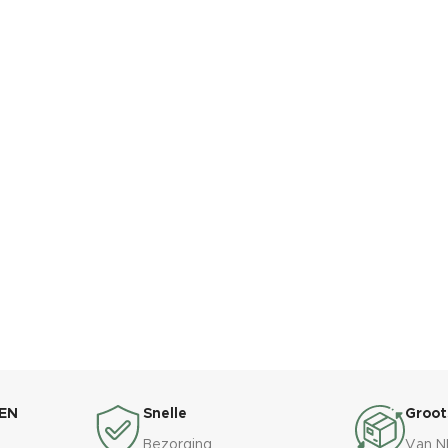
EN
Snelle
Groot
Bezorging
Van N