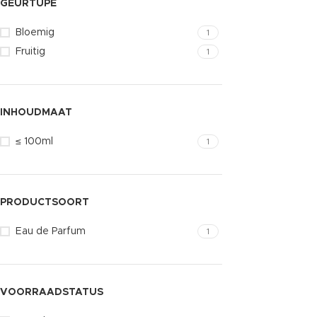
GEURTUPE
Bloemig
1
Fruitig
1
INHOUDMAAT
≤ 100ml
1
PRODUCTSOORT
Eau de Parfum
1
VOORRAADSTATUS