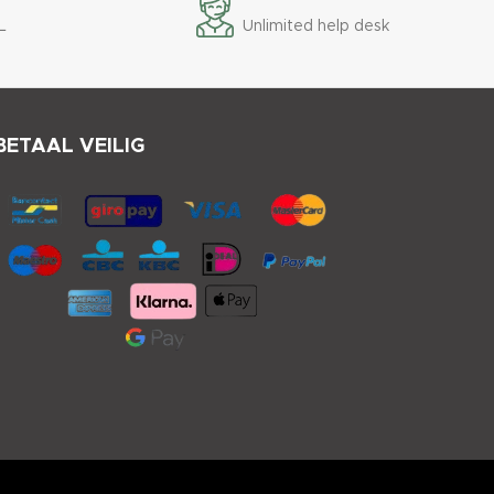
L
Unlimited help desk
BETAAL VEILIG