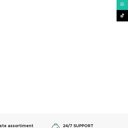
What
TikT
ste assortiment
24/7 SUPPORT