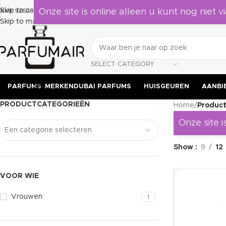
Laat je verrassen door deze geuren, leuk om als cadeau te geven 
Skip to navigation
KVK 92628524
Onze site is online alleen u kunt nog niet vi
Skip to main content
SELECT CATEGORY
PARFUMS
MERKEN
DUBAI PARFUMS
HUISGEUREN
AANBI
PRODUCTCATEGORIEËN
Home
/
Product
Onze site i
Een categorie selecteren
Show
9
12
VOOR WIE
Vrouwen
1