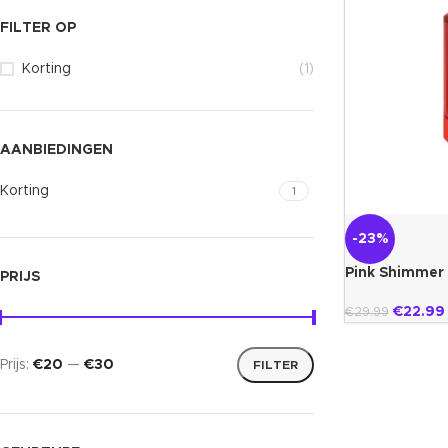
FILTER OP
Korting
(1)
AANBIEDINGEN
Korting
1
-23%
Pink Shimmer 
PRIJS
Alhambra
€
22.99
€
29.99
Prijs:
€20
—
€30
FILTER