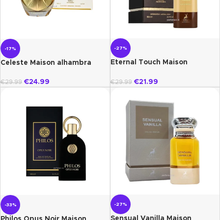
-27%
-17%
Eternal Touch Maison
Celeste Maison alhambra
Alhambra
€
24.99
€
21.99
€
29.99
€
29.99
-27%
-33%
Sensual Vanilla Maison
Philos Opus Noir Maison