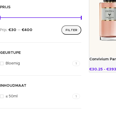
PRIJS
Prijs:
€30
—
€400
FILTER
GEURTUPE
Convivium Par
Bloemig
1
€
30.25
-
€
393
INHOUDMAAT
≤ 50ml
1