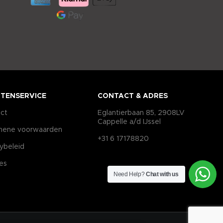
TENSERVICE
CONTACT & ADRES
ct
Eglantierbaan 85, 2908LV
Cappelle a/d IJssel
mene voorwaarden
+31 6 17178820
cybeleid
es
Need Help?
Chat with us