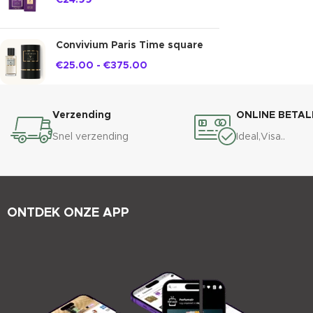
€
24.99
Convivium Paris Time square
€
25.00
-
€
375.00
Verzending
ONLINE BETAL
Snel verzending
Ideal,Visa..
ONTDEK ONZE APP