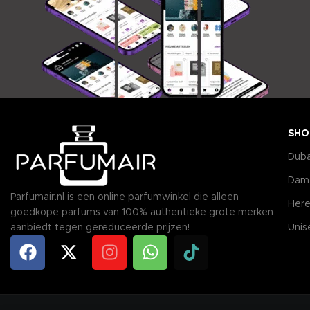
SHO
Duba
Dam
Parfumair.nl is een online parfumwinkel die alleen
Here
goedkope parfums van 100% authentieke grote merken
aanbiedt tegen gereduceerde prijzen!
Unis