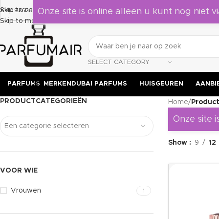
Laat je verrassen door deze geuren, leuk om als cadeau te geve
Skip to navigation
KVK 92628524
Onze site is online alleen u kunt nog niet vi
Skip to main content
SELECT CATEGORY
PARFUMS
MERKEN
DUBAI PARFUMS
HUISGEUREN
AANBI
PRODUCTCATEGORIEËN
Home
/
Product
Onze site i
Een categorie selecteren
Show
9
12
VOOR WIE
Vrouwen
1