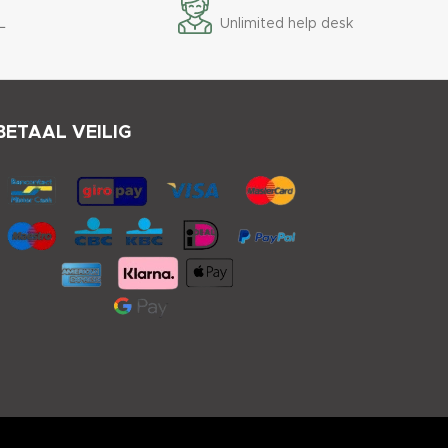
L
Unlimited help desk
BETAAL VEILIG