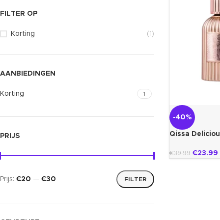
FILTER OP
Korting
(1)
AANBIEDINGEN
Korting
1
-40%
Qissa Deliciou
PRIJS
€
23.99
€
39.99
Prijs:
€20
—
€30
FILTER