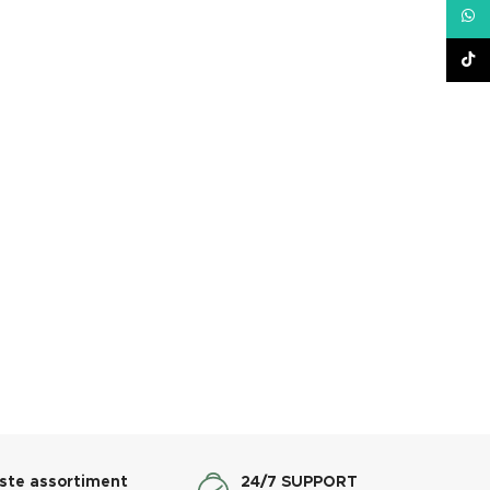
What
TikT
ste assortiment
24/7 SUPPORT