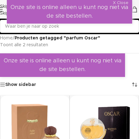
X Close
Skip to navigation
Onze site is online alleen u kunt nog niet via
Skip to main content
de site bestellen.
Home
/
Producten getagged “parfum Oscar”
Toont alle 2 resultaten
Onze site is online alleen u kunt nog niet via
de site bestellen.
Show sidebar