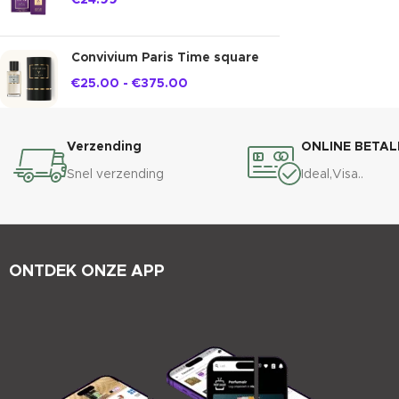
€
24.99
Convivium Paris Time square
€
25.00
-
€
375.00
Verzending
ONLINE BETAL
Snel verzending
Ideal,Visa..
ONTDEK ONZE APP