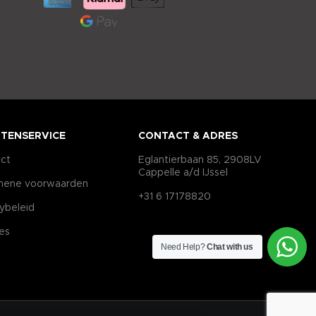
TENSERVICE
CONTACT & ADRES
ct
Eglantierbaan 85, 2908LV
Cappelle a/d IJssel
mene voorwaarden
+31 6 17178820
cybeleid
es
Need Help?
Chat with us