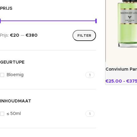
PRIJS
Prijs:
€20
—
€380
FILTER
GEURTUPE
Convivium Par
Bloemig
1
€
25.00
-
€
37
INHOUDMAAT
≤ 50ml
1