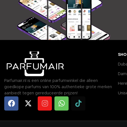
SHO
Duba
Dam
Parfumair.nl is een online parfumwinkel die alleen
Here
goedkope parfums van 100% authentieke grote merken
aanbiedt tegen gereduceerde prijzen!
Unis