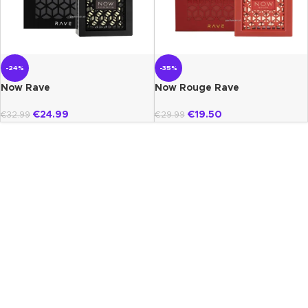
-24%
-35%
Now Rave
Now Rouge Rave
€
24.99
€
19.50
€
32.99
€
29.99