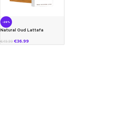
-26%
Natural Oud Lattafa
€
36.99
€
49.99