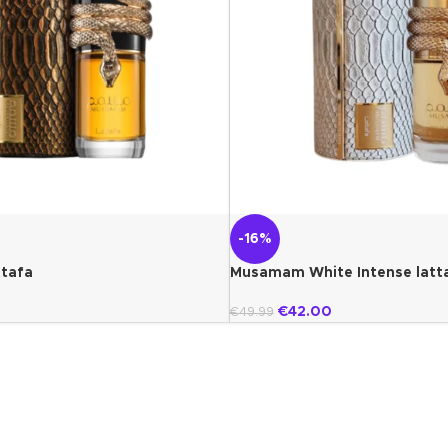
-16%
tafa
Musamam White Intense latt
€
42.00
€
49.99