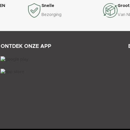
EN
Snelle
Groot
Bezorging
Van N
ONTDEK ONZE APP