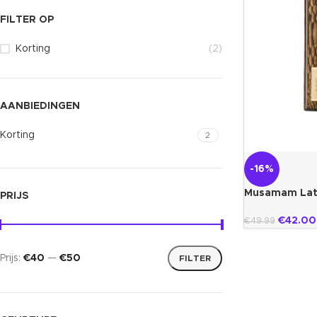
FILTER OP
Korting
(2)
AANBIEDINGEN
Korting
2
-16%
Musamam Lat
PRIJS
€
42.00
€
49.99
Prijs:
€40
—
€50
FILTER