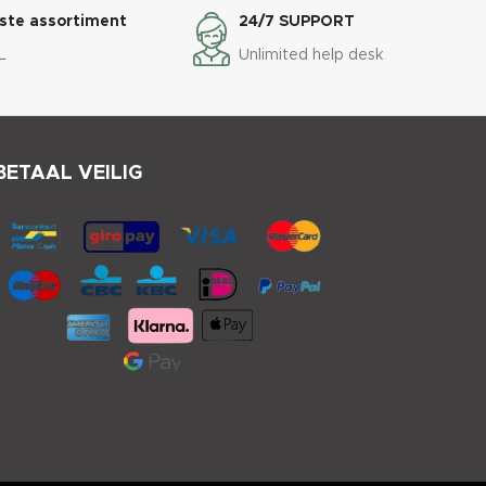
ste assortiment
24/7 SUPPORT
L
Unlimited help desk
BETAAL VEILIG