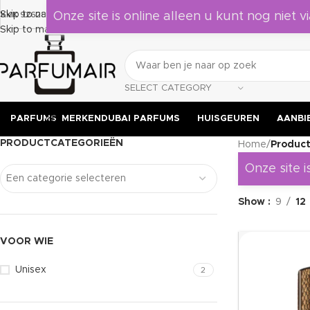
Laat je verrassen door deze geuren, leuk om als cadeau te geven 
Skip to navigation
KVK 92628524
Onze site is online alleen u kunt nog niet vi
Skip to main content
SELECT CATEGORY
PARFUMS
MERKEN
DUBAI PARFUMS
HUISGEUREN
AANBI
PRODUCTCATEGORIEËN
Home
/
Produc
Onze site i
Een categorie selecteren
Show
9
12
VOOR WIE
Unisex
2