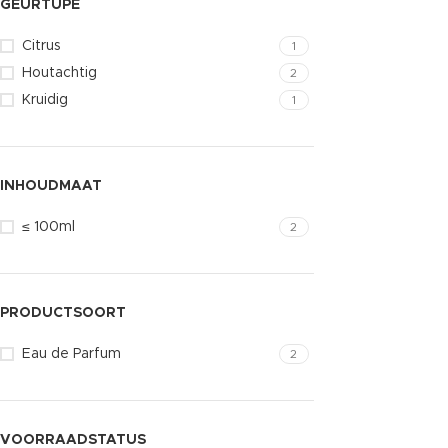
GEURTUPE
Citrus
1
Houtachtig
2
Kruidig
1
INHOUDMAAT
≤ 100ml
2
PRODUCTSOORT
Eau de Parfum
2
VOORRAADSTATUS