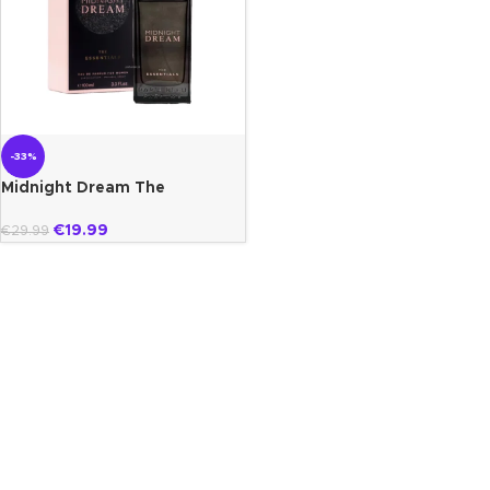
-33%
Midnight Dream The
essentials Paris Bleu
€
19.99
€
29.99