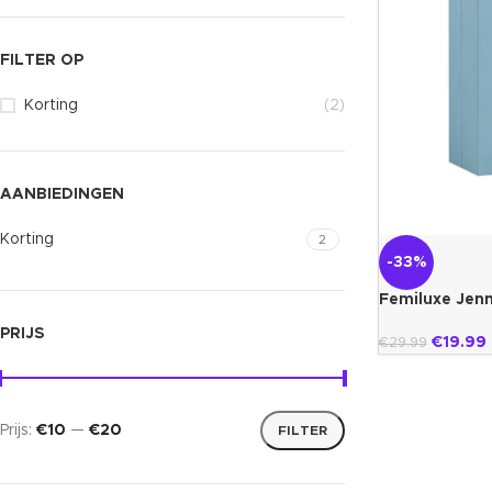
FILTER OP
Korting
(2)
AANBIEDINGEN
Korting
2
-33%
Femiluxe Jen
PRIJS
€
19.99
€
29.99
Prijs:
€10
—
€20
FILTER