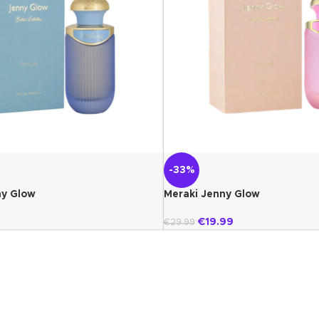
-33%
ny Glow
Meraki Jenny Glow
€
19.99
€
29.99