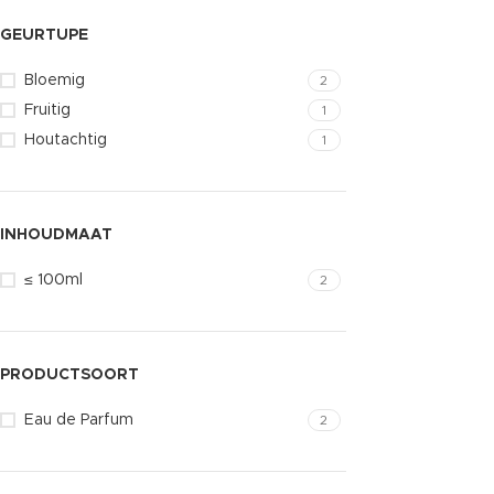
GEURTUPE
Bloemig
2
Fruitig
1
Houtachtig
1
INHOUDMAAT
≤ 100ml
2
PRODUCTSOORT
Eau de Parfum
2