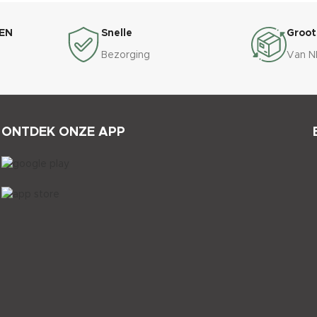
EN
Snelle
Groot
Bezorging
Van N
ONTDEK ONZE APP