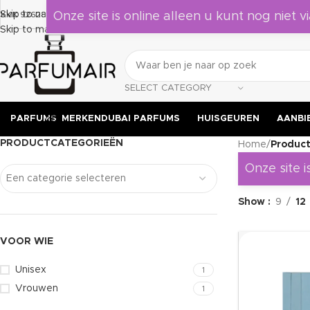
Laat je verrassen door deze geuren, leuk om als cadeau te geven aan j
Skip to navigation
KVK 92628524
Onze site is online alleen u kunt nog niet vi
Skip to main content
SELECT CATEGORY
PARFUMS
MERKEN
DUBAI PARFUMS
HUISGEUREN
AANBI
PRODUCTCATEGORIEËN
Home
/
Product
Onze site i
Een categorie selecteren
Show
9
12
VOOR WIE
Unisex
1
Vrouwen
1