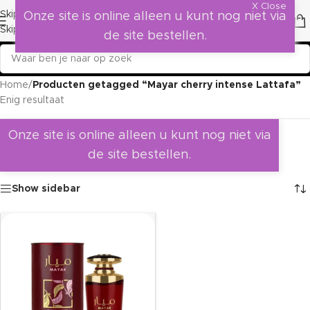
X Close
Skip to navigation
Onze site is online alleen u kunt nog niet via
Skip to main content
de site bestellen.
Home
/
Producten getagged “Mayar cherry intense Lattafa”
Enig resultaat
Onze site is online alleen u kunt nog niet via
de site bestellen.
Show sidebar