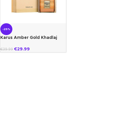
-25%
Karus Amber Gold Khadlaj
€
29.99
€
39.99