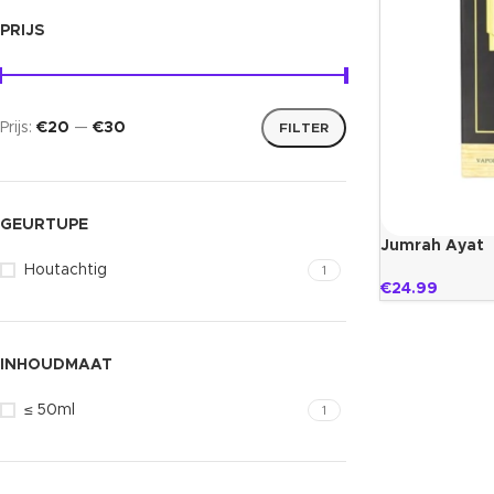
PRIJS
Prijs:
€20
—
€30
FILTER
GEURTUPE
Jumrah Ayat
Houtachtig
1
€
24.99
INHOUDMAAT
≤ 50ml
1