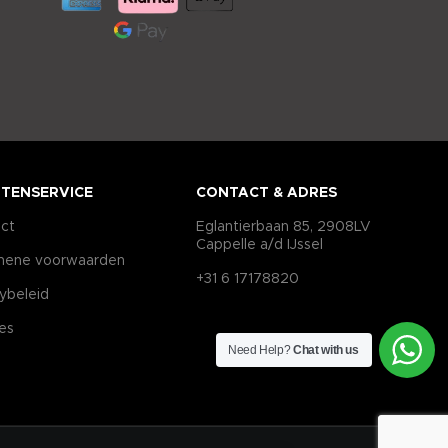
TENSERVICE
CONTACT & ADRES
ct
Eglantierbaan 85, 2908LV
Cappelle a/d IJssel
mene voorwaarden
+31 6 17178820
cybeleid
es
Need Help?
Chat with us