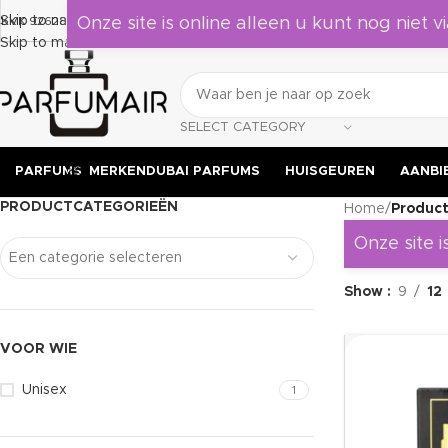
Laat je verrassen door deze geuren, leuk om als cadeau te geven aa
Skip to navigation
KVK 92628524
Onze site is online alleen u kunt nog niet vi
Skip to main content
SELECT CATEGORY
PARFUMS
MERKEN
DUBAI PARFUMS
HUISGEUREN
AANBI
PRODUCTCATEGORIEËN
Home
/
Produc
Onze site i
Een categorie selecteren
Show
9
12
VOOR WIE
Unisex
1