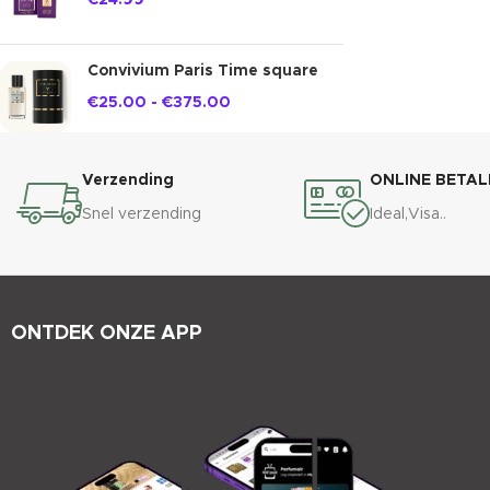
€
24.99
Convivium Paris Time square
€
25.00
-
€
375.00
Verzending
ONLINE BETAL
Snel verzending
Ideal,Visa..
ONTDEK ONZE APP