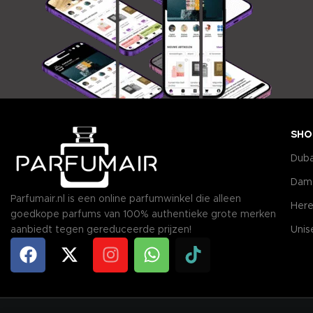
SHO
Duba
Dam
Parfumair.nl is een online parfumwinkel die alleen
Here
goedkope parfums van 100% authentieke grote merken
aanbiedt tegen gereduceerde prijzen!
Unis