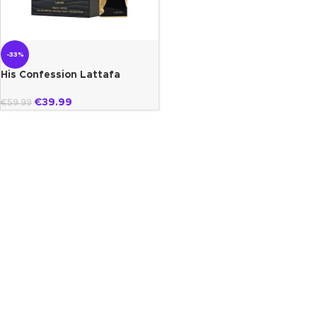
-33%
His Confession Lattafa
€
39.99
€
59.99