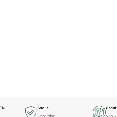
EN
Snelle
Groot
Bezorging
Van N