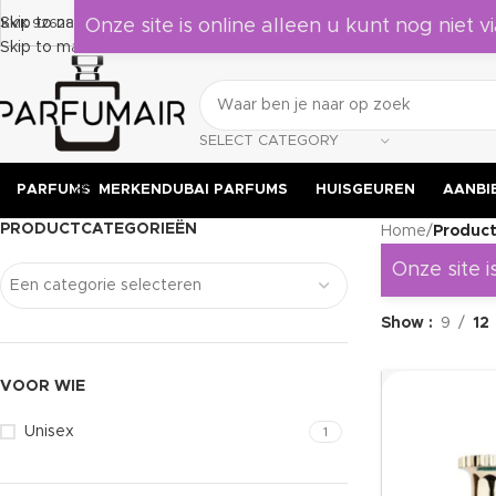
e verrassen door deze geuren, leuk om als cadeau te geven aan jezelf of i
Skip to navigation
KVK 92628524
Onze site is online alleen u kunt nog niet vi
Skip to main content
SELECT CATEGORY
PARFUMS
MERKEN
DUBAI PARFUMS
HUISGEUREN
AANBI
PRODUCTCATEGORIEËN
Home
/
Product
Onze site i
Een categorie selecteren
Show
9
12
VOOR WIE
Unisex
1