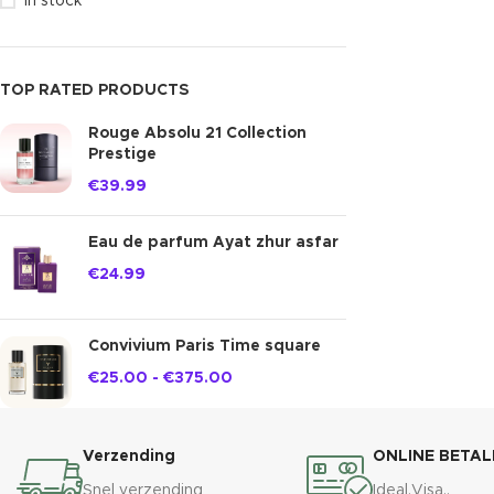
In stock
TOP RATED PRODUCTS
Rouge Absolu 21 Collection
Prestige
€
39.99
Eau de parfum Ayat zhur asfar
€
24.99
Convivium Paris Time square
€
25.00
-
€
375.00
Verzending
ONLINE BETAL
Snel verzending
Ideal,Visa..