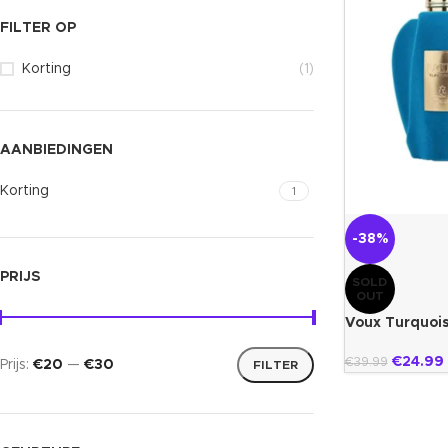
FILTER OP
Korting
(1)
AANBIEDINGEN
Korting
1
-38%
PRIJS
SOLD
OUT
Voux Turquois
€
24.99
€
39.99
Prijs:
€20
—
€30
FILTER