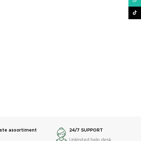
What
TikT
ste assortiment
24/7 SUPPORT
L
Unlimited help desk