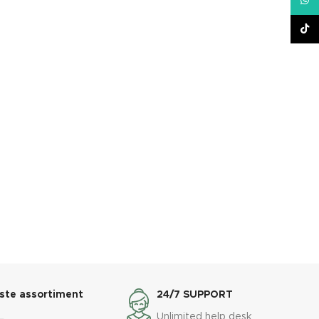
What
TikT
ste assortiment
24/7 SUPPORT
L
Unlimited help desk