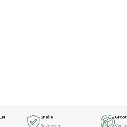
EN
Snelle
Groot
Bezorging
Van N