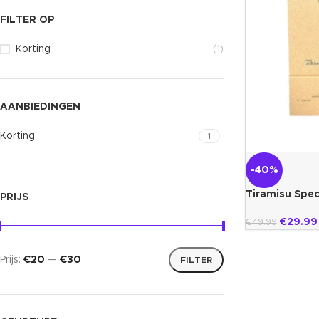
FILTER OP
Korting
(1)
AANBIEDINGEN
Korting
1
-40%
Tiramisu Spec
PRIJS
€
29.99
€
49.99
Prijs:
€20
—
€30
FILTER