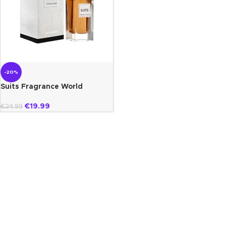
-20%
Suits Fragrance World
€
19.99
€
24.99