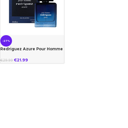
-27%
Redriguez Azure Pour Homme
Fragrance world
€
21.99
€
29.99