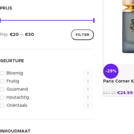
PRIJS
Prijs:
€20
—
€30
FILTER
GEURTUPE
-29%
Bloemig
1
Paris Corner 
Fruitig
1
Gourmand
1
€
24.99
€
34.99
Houtachtig
1
Oriëntaals
1
INHOUDMAAT