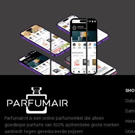
SHO
Duba
Dam
Parfumair.nl is een online parfumwinkel die alleen
Here
goedkope parfums van 100% authentieke grote merken
aanbiedt tegen gereduceerde prijzen!
Unis