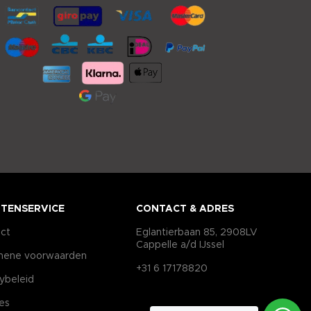
TENSERVICE
CONTACT & ADRES
ct
Eglantierbaan 85, 2908LV
Cappelle a/d IJssel
mene voorwaarden
+31 6 17178820
cybeleid
es