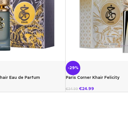
-29%
Khair Eau de Parfum
Paris Corner Khair Felicity
€
24.99
€
34.99