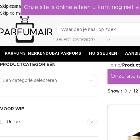
Laat je verrassen door deze geuren, leuk om als cadeau te geven 
Skip to navigation
KVK 92628524
Onze site is online alleen u kunt nog niet vi
Skip to main content
SELECT CATEGORY
PARFUMS
MERKEN
DUBAI PARFUMS
HUISGEUREN
AANBI
PRODUCTCATEGORIEËN
Home
/
Product
Onze site i
Een categorie selecteren
Show
9
12
VOOR WIE
Unisex
2