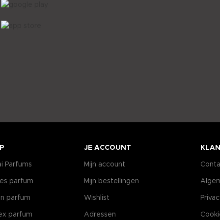
P
JE ACCOUNT
KLAN
i Parfums
Mijn account
Conta
es parfum
Mijn bestellingen
Alge
n parfum
Wishlist
Priva
ex parfum
Adressen
Cooki